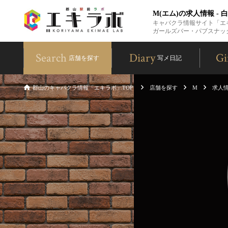
M(エム)の求人情報 -
キャバクラ情報サイト「エ
ガールズバー・パブスナッ
Search
Diary
Gi
店舗を探す
写メ日記
郡山のキャバクラ情報「エキラボ」TOP
店舗を探す
M
求人