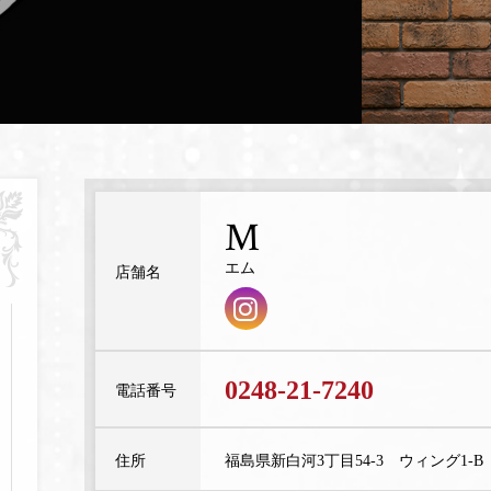
M
エム
店舗名
0248-21-7240
電話番号
住所
福島県新白河3丁目54-3 ウィング1-B