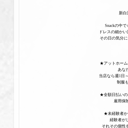
新白
Snackの
ドレスの細かい
その日の気分に
★アットホーム
あな
当店なら週1日
制服
★全額日払いの
雇用保
★未経験者か
経験者が
それその個性