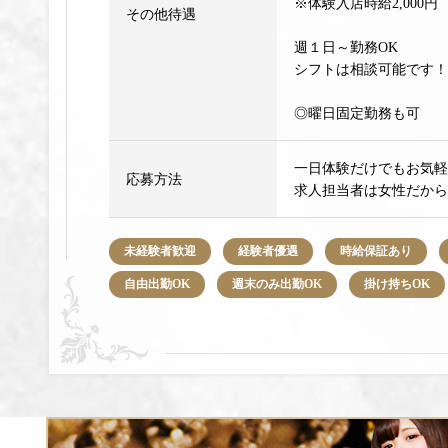
※体験入店時給2,000円
その他待遇
週１日～勤務OK
シフトは相談可能です！
◎曜日固定勤務も可
一日体験だけでもお気軽
応募方法
求人担当者は女性だから
未経験者歓迎
経験者優遇
時給保証あり
自由出勤OK
週末のみ出勤OK
掛け持ちOK