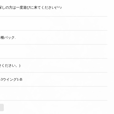
しの方は一度遊びに来てください(^^♪
＋各種バック.
せください。)
3ウイング1-B