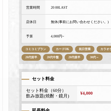
営業時間
20:00LAST
店休日
無休(事前にお問い合わせください。)
予算
4,000円~
コミコミプラン
カードOK
祝日営業
カラオ
20代前半
20代中盤
20代後半
30代～
セット料金
セット料金（60分）
¥4,000
飲み放題(焼酎・鏡月)
延長料金