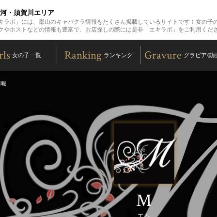
 白河・須賀川エリア
キラボ」には、郡山のキャバクラ情報をたくさん掲載しているサイトです！女の子
クやホストなどの情報も豊富で、お店探しの際には是非「エキラボ」をご利用くだ
rls
Ranking
Gravure
女の子一覧
ランキング
グラビア/動
情報
M
エム