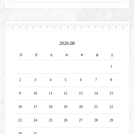
2026.08
日
月
火
水
木
金
土
1
2
3
4
5
6
7
8
9
10
11
12
13
14
15
16
17
18
19
20
21
22
23
24
25
26
27
28
29
30
31