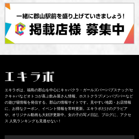
エキラボは、福島の郡山を中心にキャバクラ・ガールズバー/パブスナック/セ
クキャバなどオトコが喜ぶ飲み屋さん情報、ホストクラブ/メンパブ/バーなど
の遊び場情報を発信する、郡山の情報サイトです。見やすい地図・お店情報
に、お得なクーポン、イベント情報を常時更新。エキラボだけのグラビア
や、オリジナル動画も大好評更新中。女の子の写メ日記、ブログに、アクセ
ス 人気ランキングも見逃せない！