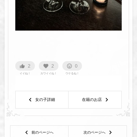
2
2
0
イイね！
カワイイね！
ウケるね！
女の子詳細
在籍のお店
前のページへ
次のページへ